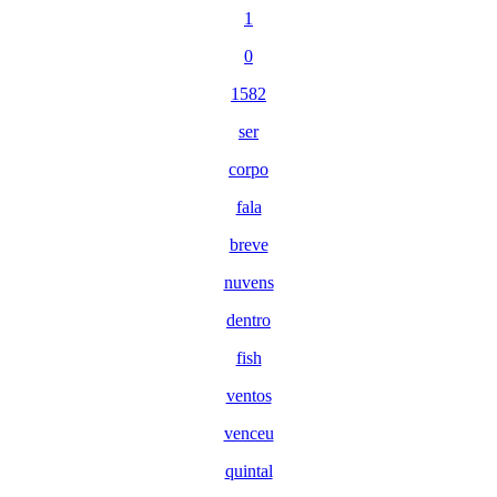
1
0
1582
ser
corpo
fala
breve
nuvens
dentro
fish
ventos
venceu
quintal