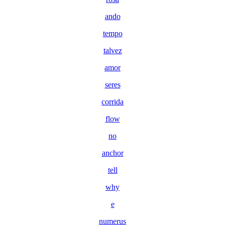
ando
tempo
talvez
amor
seres
corrida
flow
no
anchor
tell
why
e
numerus