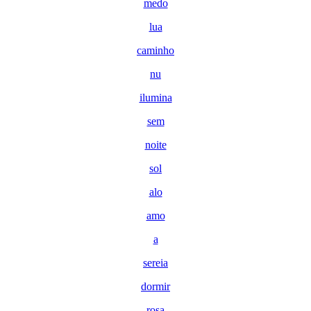
medo
lua
caminho
nu
ilumina
sem
noite
sol
alo
amo
a
sereia
dormir
rosa